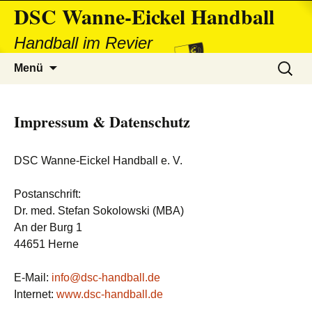
DSC Wanne-Eickel Handball
Handball im Revier
Zum
Suchen
Menü
Inhalt
nach:
springen
Impressum & Datenschutz
DSC Wanne-Eickel Handball e. V.
Postanschrift:
Dr. med. Stefan Sokolowski (MBA)
An der Burg 1
44651 Herne
E-Mail:
info@dsc-handball.de
Internet:
www.dsc-handball.de