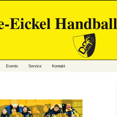
-Eickel Handbal
Events
Service
Kontakt
Eisleben
Ansprechpartner
Handballschule
Mitgliedschaft
Cranger Kirmes
Links
Mission Olympic