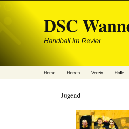
DSC Wanne
Handball im Revier
Zum
Home
Herren
Verein
Halle
Inhalt
springen
News
1. Mannschaft
Jugend
News: Herren
2. Mannschaft
News: Jugend