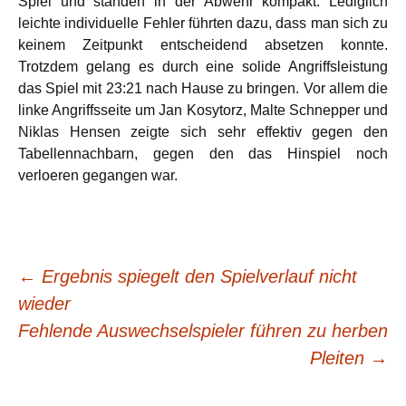
Spiel und standen in der Abwehr kompakt. Lediglich
leichte individuelle Fehler führten dazu, dass man sich zu
keinem Zeitpunkt entscheidend absetzen konnte.
Trotzdem gelang es durch eine solide Angriffsleistung
das Spiel mit 23:21 nach Hause zu bringen. Vor allem die
linke Angriffsseite um Jan Kosytorz, Malte Schnepper und
Niklas Hensen zeigte sich sehr effektiv gegen den
Tabellennachbarn, gegen den das Hinspiel noch
verloeren gegangen war.
Beitragsnavigation
←
Ergebnis spiegelt den Spielverlauf nicht
wieder
Fehlende Auswechselspieler führen zu herben
Pleiten
→