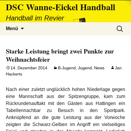
DSC Wanne-Eickel Handball
Handball im Revier
Zum
Suchen
Menü
Inhalt
nach:
springen
Starke Leistung bringt zwei Punkte zur
Weihnachtsfeier
14. Dezember 2014
B-Jugend
,
Jugend
,
News
Jan
Hackerts
Nach einer zuletzt unglücklich hohen Niederlage gegen
eine Mannschaft aus der Spitzengruppe, kam zum
Rückrundenauftakt mit den Gästen aus Hattingen ein
Tabellennachbar zu Besuch in den Sportpark.
Anknüpfend an die gute Leistung aus der Vorwoche
zeigten die Schwarz-Gelben im Angriff ein vielseitiges