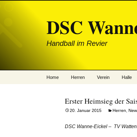
DSC Wanne
Handball im Revier
Zum
Home
Herren
Verein
Halle
Inhalt
springen
News
1. Mannschaft
Erster Heimsieg der Sai
News: Herren
2. Mannschaft
20. Januar 2015
Herren
,
New
News: Jugend
DSC Wanne-Eickel – TV Wattens