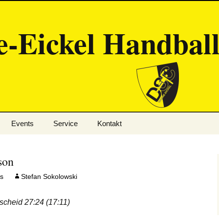
-Eickel Handbal
Events
Service
Kontakt
Eisleben
Ansprechpartner
son
Handballschule
Mitgliedschaft
s
Stefan Sokolowski
Cranger Kirmes
Links
cheid 27:24 (17:11)
Mission Olympic