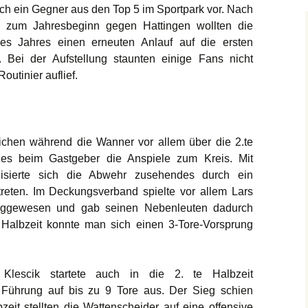
sich ein Gegner aus den Top 5 im Sportpark vor. Nach
Stadtmeisterschaft
ge zum Jahresbeginn gegen Hattingen wollten die
es Jahres einen erneuten Anlauf auf die ersten
UHG-Turnier
 Bei der Aufstellung staunten einige Fans nicht
outinier auflief.
Revierpokal
lichen während die Wanner vor allem über die 2.te
s beim Gastgeber die Anspiele zum Kreis. Mit
lisierte sich die Abwehr zusehendes durch ein
reten. Im Deckungsverband spielte vor allem Lars
eggewesen und gab seinen Nebenleuten dadurch
r Halbzeit konnte man sich einen 3-Tore-Vorsprung
Klescik startete auch in die 2. te Halbzeit
 Führung auf bis zu 9 Tore aus. Der Sieg schien
zeit stellten die Wattenscheider auf eine offensive