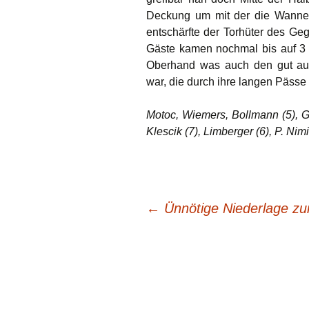
Deckung um mit der die Wanner
entschärfte der Torhüter des Ge
Gäste kamen nochmal bis auf 3 T
Oberhand was auch den gut auf
war, die durch ihre langen Pässe 
Motoc, Wiemers, Bollmann (5), Gol
Klescik (7), Limberger (6), P. Nim
Beitragsnavigation
←
Ünnötige Niederlage zum