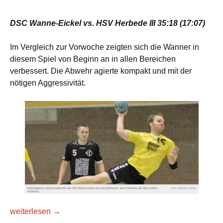
DSC Wanne-Eickel vs. HSV Herbede III 35:18 (17:07)
Im Vergleich zur Vorwoche zeigten sich die Wanner in
diesem Spiel von Beginn an in allen Bereichen
verbessert. Die Abwehr agierte kompakt und mit der
nötigen Aggressivität.
Souveräner Auftritt der Wanner Mannschaft
weiterlesen
→