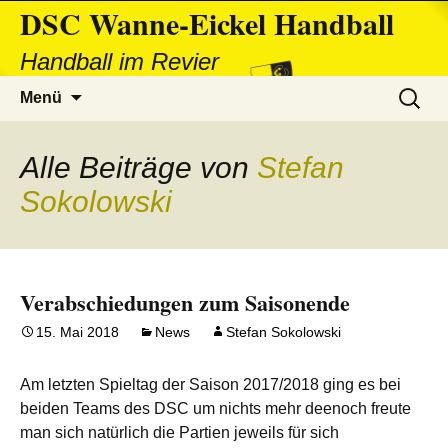
DSC Wanne-Eickel Handball
Handball im Revier
Zum
Suchen
Menü
Inhalt
nach:
springen
Alle Beiträge von
Stefan
Sokolowski
Verabschiedungen zum Saisonende
15. Mai 2018
News
Stefan Sokolowski
Am letzten Spieltag der Saison 2017/2018 ging es bei
beiden Teams des DSC um nichts mehr deenoch freute
man sich natürlich die Partien jeweils für sich