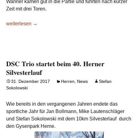
Wanner kamen gut in die Partie und führten nach kurzer
Zeit mit drei Toren.
Wanne startet mit Heimsieg ins neue Jahr
weiterlesen
→
DSC Trio startet beim 40. Herner
Silvesterlauf
31. Dezember 2017
Herren
,
News
Stefan
Sokolowski
Wie bereits in den vergangenen Jahren endete das
sportliche Jahr für Jan Bollmann, Mike Lautenschläger
und Stefan Sokolowski mit dem 10km Silvesterlauf durch
den Gysenpark Herne.