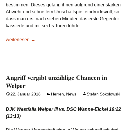
bestimmen. Dieses gelang ihnen aufgrund einer starken
Abwehr und schnellem Umschaltspiel eindrucksvoll, so
dass man erst nach sieben Minuten das erste Gegentor
kassierte und mit sechs Toren führte.
Eindrucksvolle Anfangsphase legt Grundstein für Sieg
weiterlesen
→
Angriff vergibt unzählige Chancen in
Welper
22. Januar 2018
Herren
,
News
Stefan Sokolowski
DJK Westfalia Welper III vs. DSC Wanne-Eickel 19:22
(13:13)