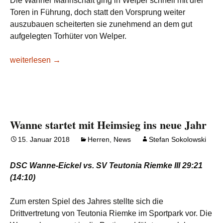
Die Wanner Mannschaft ging in Welper schnell mit drei
Toren in Führung, doch statt den Vorsprung weiter
auszubauen scheiterten sie zunehmend an dem gut
aufgelegten Torhüter von Welper.
Angriff vergibt unzählige Chancen in Welper
weiterlesen
→
Wanne startet mit Heimsieg ins neue Jahr
15. Januar 2018
Herren
,
News
Stefan Sokolowski
DSC Wanne-Eickel vs. SV Teutonia Riemke III 29:21
(14:10)
Zum ersten Spiel des Jahres stellte sich die
Drittvertretung von Teutonia Riemke im Sportpark vor. Die