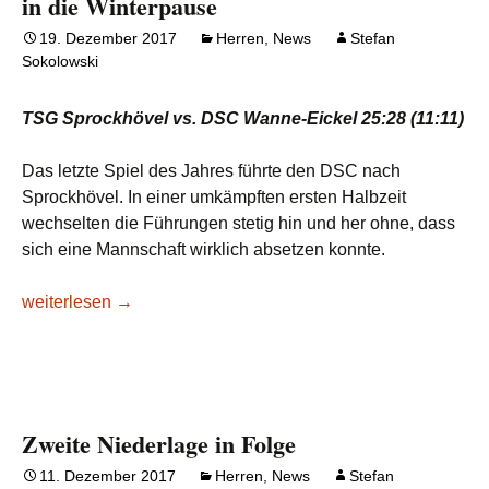
in die Winterpause
19. Dezember 2017
Herren
,
News
Stefan
Sokolowski
TSG Sprockhövel vs. DSC Wanne-Eickel 25:28 (11:11)
Das letzte Spiel des Jahres führte den DSC nach
Sprockhövel. In einer umkämpften ersten Halbzeit
wechselten die Führungen stetig hin und her ohne, dass
sich eine Mannschaft wirklich absetzen konnte.
DSC verabschiedet sich mit Auswärtssieg in die Winterpaus
weiterlesen
→
Zweite Niederlage in Folge
11. Dezember 2017
Herren
,
News
Stefan