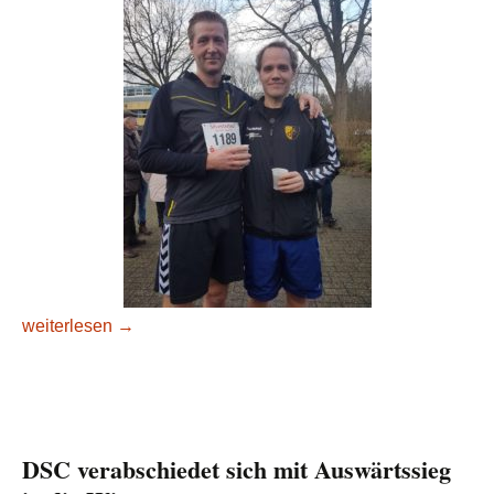
DSC Trio startet beim 40. Herner Silvesterlauf
weiterlesen
→
DSC verabschiedet sich mit Auswärtssieg