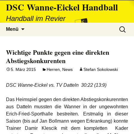
DSC Wanne-Eickel Handball
Handball im Revier
Zum
Suchen
Menü
Inhalt
nach:
springen
Wichtige Punkte gegen eine direkten
Abstiegskonkurenten
5. März 2015
Herren
,
News
Stefan Sokolowski
DSC Wanne-Eickel vs. TV Datteln 30:22 (13:9)
Das Heimspiel gegen den direkten Abstiegskonkurennten
aus Datteln mussten die Wanner in der ungewohnten
Erich-Fried-Sporthalle bestreiten. Erstmalig in dieser
Saison (bis auf Jan Bollmann wegen Erkrankung) konnte
Trainer Damir Klescik mit dem kompletten Kader