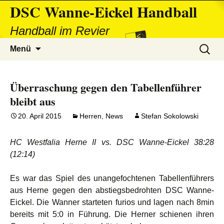
DSC Wanne-Eickel Handball
Handball im Revier
Zum
Suchen
Menü
Inhalt
nach:
springen
Überraschung gegen den Tabellenführer
bleibt aus
20. April 2015
Herren
,
News
Stefan Sokolowski
HC Westfalia Herne II vs. DSC Wanne-Eickel 38:28
(12:14)
Es war das Spiel des unangefochtenen Tabellenführers
aus Herne gegen den abstiegsbedrohten DSC Wanne-
Eickel. Die Wanner starteten furios und lagen nach 8min
bereits mit 5:0 in Führung. Die Herner schienen ihren