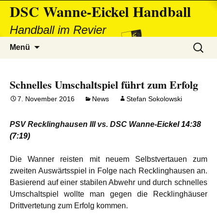
DSC Wanne-Eickel Handball
Handball im Revier
Zum
Suchen
Menü
Inhalt
nach:
springen
Schnelles Umschaltspiel führt zum Erfolg
7. November 2016
News
Stefan Sokolowski
PSV Recklinghausen III vs. DSC Wanne-E
ickel 14
:38
(7
:19
)
Die Wanner reisten mit neuem Selbstvertauen zum
zweiten Auswärtsspiel in Folge nach Recklinghausen an.
Basierend auf einer stabilen Abwehr und durch schnelles
Umschaltspiel wollte man gegen die Recklinghäuser
Drittvertetung zum Erfolg kommen.