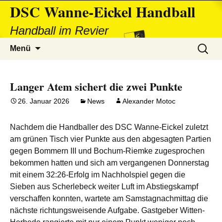
DSC Wanne-Eickel Handball
Handball im Revier
Zum
Suchen
Menü
Inhalt
nach:
springen
Langer Atem sichert die zwei Punkte
26. Januar 2026
News
Alexander Motoc
Nachdem die Handballer des DSC Wanne-Eickel zuletzt
am grünen Tisch vier Punkte aus den abgesagten Partien
gegen Bommern III und Bochum-Riemke zugesprochen
bekommen hatten und sich am vergangenen Donnerstag
mit einem 32:26-Erfolg im Nachholspiel gegen die
Sieben aus Scherlebeck weiter Luft im Abstiegskampf
verschaffen konnten, wartete am Samstagnachmittag die
nächste richtungsweisende Aufgabe. Gastgeber Witten-