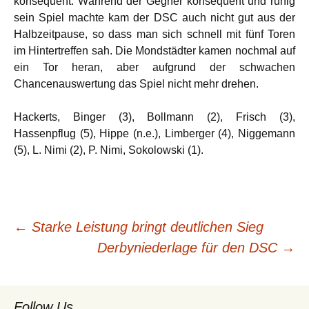
konsequent. Während der Gegner konsequent und ruhig
sein Spiel machte kam der DSC auch nicht gut aus der
Halbzeitpause, so dass man sich schnell mit fünf Toren
im Hintertreffen sah. Die Mondstädter kamen nochmal auf
ein Tor heran, aber aufgrund der schwachen
Chancenauswertung das Spiel nicht mehr drehen.
Hackerts, Binger (3), Bollmann (2), Frisch (3),
Hassenpflug (5), Hippe (n.e.), Limberger (4), Niggemann
(5), L. Nimi (2), P. Nimi, Sokolowski (1).
Beitragsnavigation
←
Starke Leistung bringt deutlichen Sieg
Derbyniederlage für den DSC
→
Follow Us