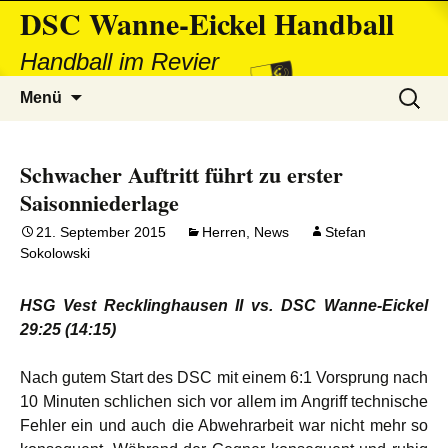
DSC Wanne-Eickel Handball
Handball im Revier
Zum
Suchen
Menü
Inhalt
nach:
springen
Schwacher Auftritt führt zu erster
Saisonniederlage
21. September 2015
Herren
,
News
Stefan
Sokolowski
HSG Vest Recklinghausen II vs. DSC Wanne-Eickel
29:25 (14:15)
Nach gutem Start des DSC mit einem 6:1 Vorsprung nach
10 Minuten schlichen sich vor allem im Angriff technische
Fehler ein und auch die Abwehrarbeit war nicht mehr so