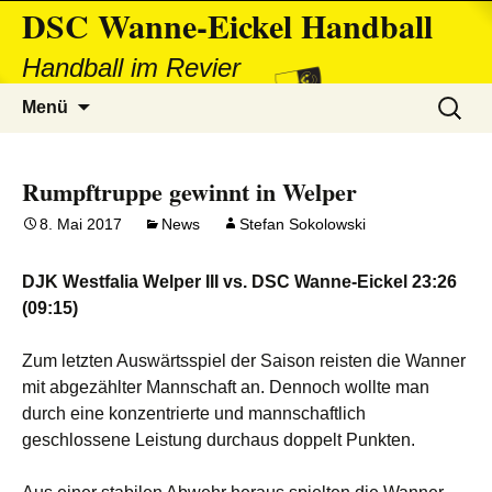
DSC Wanne-Eickel Handball
Handball im Revier
Zum
Suchen
Menü
Inhalt
nach:
springen
Rumpftruppe gewinnt in Welper
8. Mai 2017
News
Stefan Sokolowski
DJK Westfalia Welper III vs. DSC Wanne-Eickel 23:26
(09:15)
Zum letzten Auswärtsspiel der Saison reisten die Wanner
mit abgezählter Mannschaft an. Dennoch wollte man
durch eine konzentrierte und mannschaftlich
geschlossene Leistung durchaus doppelt Punkten.