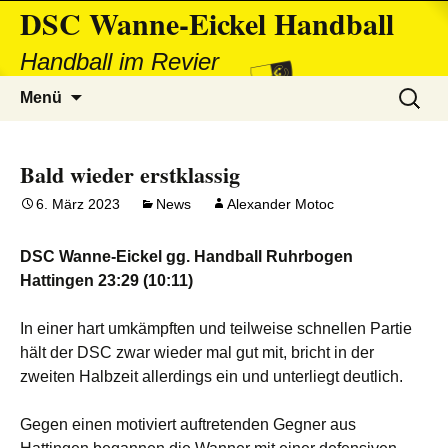
DSC Wanne-Eickel Handball
Handball im Revier
Zum
Suchen
Menü
Inhalt
nach:
springen
Bald wieder erstklassig
6. März 2023
News
Alexander Motoc
DSC Wanne-Eickel gg. Handball Ruhrbogen
Hattingen 23:29 (10:11)
In einer hart umkämpften und teilweise schnellen Partie
hält der DSC zwar wieder mal gut mit, bricht in der
zweiten Halbzeit allerdings ein und unterliegt deutlich.
Gegen einen motiviert auftretenden Gegner aus