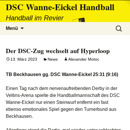
DSC Wanne-Eickel Handball
Handball im Revier
Zum
Suchen
Menü
Inhalt
nach:
springen
Der DSC-Zug wechselt auf Hyperloop
13. März 2023
News
Alexander Motoc
TB Beckhausen gg. DSC Wanne-Eickel 25:31 (9:16)
Einen Tag nach dem nervenaufreibenden Derby in der
Veltins-Arena spielte die Handballmannschaft des DSC
Wanne-Eickel nur einen Steinwurf entfernt ein fast
ebenso emotionales Spiel gegen den Turnerbund aus
Beckhausen.