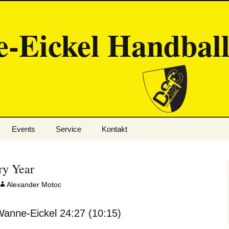
-Eickel Handbal
Events
Service
Kontakt
Eisleben
Ansprechpartner
ry Year
Handballschule
Mitgliedschaft
Alexander Motoc
Cranger Kirmes
Links
anne-Eickel 24:27 (10:15)
Mission Olympic