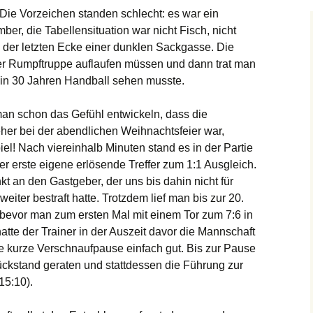
r: Die Vorzeichen standen schlecht: es war ein
Stadtmeisterschaft
er, die Tabellensituation war nicht Fisch, nicht
in der letzten Ecke einer dunklen Sackgasse. Die
UHG-Turnier
er Rumpftruppe auflaufen müssen und dann trat man
ich in 30 Jahren Handball sehen musste.
Revierpokal
man schon das Gefühl entwickeln, dass die
er bei der abendlichen Weihnachtsfeier war,
el! Nach viereinhalb Minuten stand es in der Partie
er erste eigene erlösende Treffer zum 1:1 Ausgleich.
t an den Gastgeber, der uns bis dahin nicht für
iter bestraft hatte. Trotzdem lief man bis zur 20.
 bevor man zum ersten Mal mit einem Tor zum 7:6 in
hatte der Trainer in der Auszeit davor die Mannschaft
die kurze Verschnaufpause einfach gut. Bis zur Pause
Rückstand geraten und stattdessen die Führung zur
15:10).