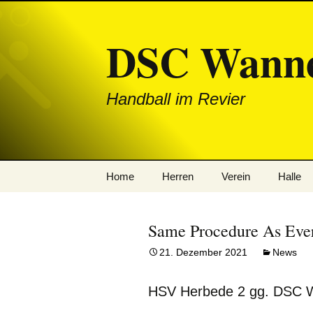
DSC Wanne
Handball im Revier
Zum
Home
Herren
Verein
Halle
Inhalt
springen
News
1. Mannschaft
Same Procedure As Eve
News: Herren
2. Mannschaft
21. Dezember 2021
News
News: Jugend
HSV Herbede 2 gg. DSC W