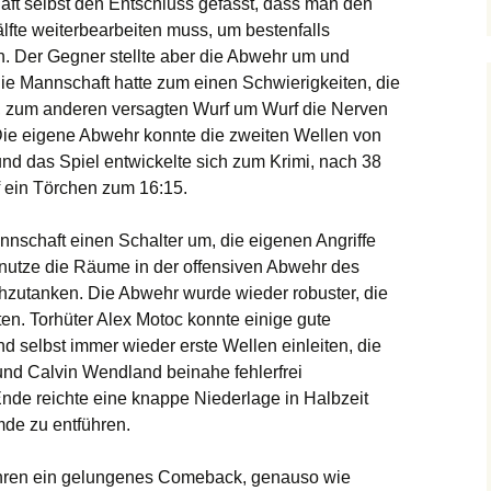
haft selbst den Entschluss gefasst, dass man den
fte weiterbearbeiten muss, um bestenfalls
n. Der Gegner stellte aber die Abwehr um und
ie Mannschaft hatte zum einen Schwierigkeiten, die
, zum anderen versagten Wurf um Wurf die Nerven
Die eigene Abwehr konnte die zweiten Wellen von
und das Spiel entwickelte sich zum Krimi, nach 38
 ein Törchen zum 16:15.
nnschaft einen Schalter um, die eigenen Angriffe
 nutze die Räume in der offensiven Abwehr des
hzutanken. Die Abwehr wurde wieder robuster, die
en. Torhüter Alex Motoc konnte einige gute
 selbst immer wieder erste Wellen einleiten, die
und Calvin Wendland beinahe fehlerfrei
nde reichte eine knappe Niederlage in Halbzeit
mde zu entführen.
Jahren ein gelungenes Comeback, genauso wie