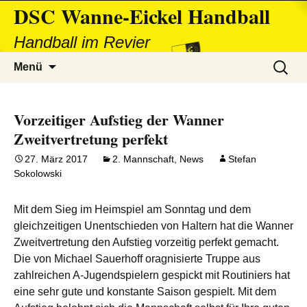
DSC Wanne-Eickel Handball
Handball im Revier
Zum
Suchen
Menü
Inhalt
nach:
springen
Vorzeitiger Aufstieg der Wanner
Zweitvertretung perfekt
27. März 2017
2. Mannschaft
,
News
Stefan
Sokolowski
Mit dem Sieg im Heimspiel am Sonntag und dem
gleichzeitigen Unentschieden von Haltern hat die Wanner
Zweitvertretung den Aufstieg vorzeitig perfekt gemacht.
Die von Michael Sauerhoff oragnisierte Truppe aus
zahlreichen A-Jugendspielern gespickt mit Routiniers hat
eine sehr gute und konstante Saison gespielt. Mit dem