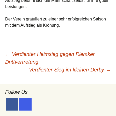
Aufstieg belohnt sich die Mannschaft selbst für Ihre guten
Leistungen.
Der Verein gratuliert zu einer sehr erfolgreichen Saison
mit dem Aufstieg als Krönung.
Beitragsnavigation
←
Verdienter Heimsieg gegen Riemker
Drittvertretung
Verdienter Sieg im kleinen Derby
→
Follow Us