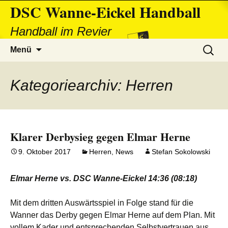
DSC Wanne-Eickel Handball
Handball im Revier
Zum
Suchen
Menü
Inhalt
nach:
springen
Kategoriearchiv: Herren
Klarer Derbysieg gegen Elmar Herne
9. Oktober 2017
Herren
,
News
Stefan Sokolowski
Elmar Herne vs. DSC Wanne-Eickel
14:3
6 (
08:1
8)
Mit dem dritten Auswärtsspiel in Folge stand für die
Wanner das Derby gegen Elmar Herne auf dem Plan. Mit
vollem Kader und entsprechenden Selbstvertrauen aus