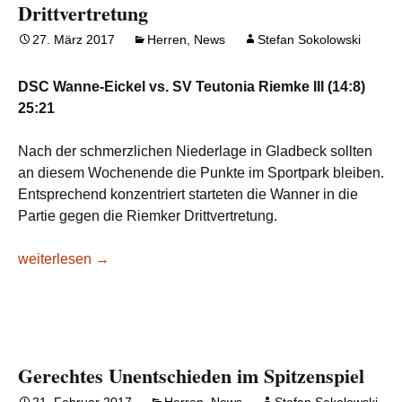
Drittvertretung
27. März 2017
Herren
,
News
Stefan Sokolowski
DSC Wanne-Eickel vs. SV Teutonia Riemke III (14:8)
25:21
Nach der schmerzlichen Niederlage in Gladbeck sollten
an diesem Wochenende die Punkte im Sportpark bleiben.
Entsprechend konzentriert starteten die Wanner in die
Partie gegen die Riemker Drittvertretung.
Verdienter Heimsieg gegen Riemker Drittvertretung
weiterlesen
→
Gerechtes Unentschieden im Spitzenspiel
21. Februar 2017
Herren
,
News
Stefan Sokolowski