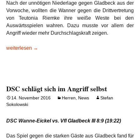
Nach der unnötigen Niederlage gegen Gladbeck aus der
Vorwoche, wollten die Wanner gegen die Drittvertretung
von Teutonia Riemke ihre weiße Weste bei den
Auswärtsspielen wahren. Dazu musste vor allem der
Angriff wieder mehr Durchschlagskraft zeigen.
DSC behält auswärts weiße Weste
weiterlesen
→
DSC schlägt sich im Angriff selbst
14. November 2016
Herren
,
News
Stefan
Sokolowski
DSC Wanne-E
ickel vs. Vfl Gladbeck III 8
:9
(19
:22
)
Das Spiel gegen die starken Gäste aus Gladbeck fand für