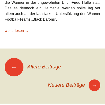
die Wanner in der ungewohnten Erich-Fried Halle statt.
Das es dennoch ein Heimspiel werden sollte lag vor
allem auch an der lautstarken Unterstützung des Wanner
Football-Teams „Black Barons“.
DSC schlägt sich im Angriff selbst
weiterlesen
→
Beitragsnavigation
←
Ältere Beiträge
→
Neuere Beiträge