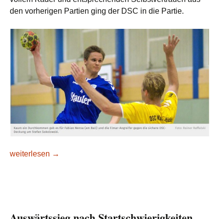
den vorherigen Partien ging der DSC in die Partie.
Klarer Derbysieg gegen Elmar Herne
weiterlesen
→
Auswärtssieg nach Startschwierigkeiten