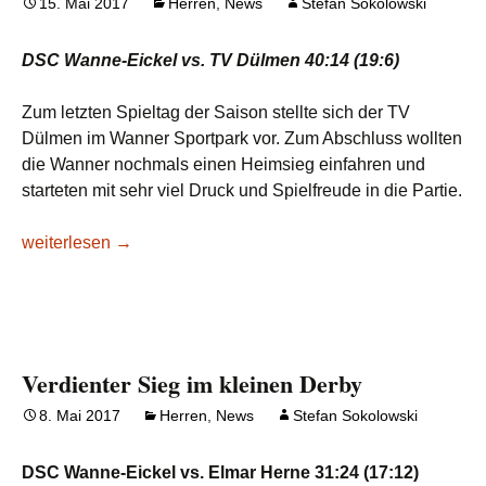
15. Mai 2017
Herren
,
News
Stefan Sokolowski
DSC Wanne-Eickel vs. TV Dülmen 40:14 (19:6)
Zum letzten Spieltag der Saison stellte sich der TV
Dülmen im Wanner Sportpark vor. Zum Abschluss wollten
die Wanner nochmals einen Heimsieg einfahren und
starteten mit sehr viel Druck und Spielfreude in die Partie.
Sockenspiel zum Saisonabschluss
weiterlesen
→
Verdienter Sieg im kleinen Derby
8. Mai 2017
Herren
,
News
Stefan Sokolowski
DSC Wanne-Eickel vs. Elmar Herne 31:24 (17:12)