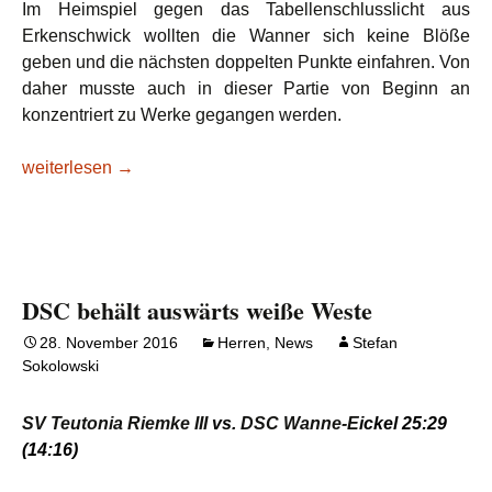
Im Heimspiel gegen das Tabellenschlusslicht aus
Erkenschwick wollten die Wanner sich keine Blöße
geben und die nächsten doppelten Punkte einfahren. Von
daher musste auch in dieser Partie von Beginn an
konzentriert zu Werke gegangen werden.
Deutlicher Sieg gegen Tabellenschlusslicht
weiterlesen
→
DSC behält auswärts weiße Weste
28. November 2016
Herren
,
News
Stefan
Sokolowski
SV Teutonia Riemke III
vs.
DSC Wanne-E
ickel 25:29
(14
:16
)